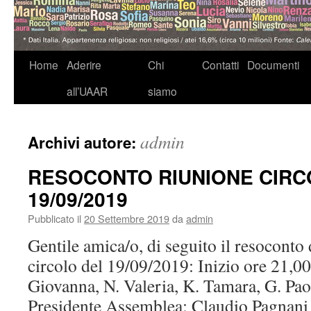
Home
Aderire
Chi
Contatti
Documenti
Vai
all’UAAR
siamo
al
contenuto
admin
Archivi autore:
RESOCONTO RIUNIONE CIRC
19/09/2019
Pubblicato il
20 Settembre 2019
da
admin
Gentile amica/o, di seguito il resoconto 
circolo del 19/09/2019: Inizio ore 21,00
Giovanna, N. Valeria, K. Tamara, G. Paol
Presidente Assemblea: Claudio Pagnani 